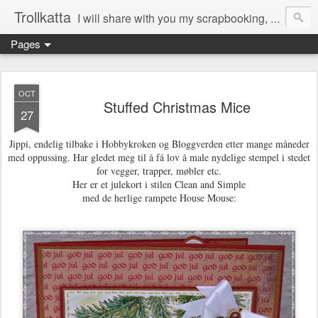
Trollkatta
I will share with you my scrapbooking, mountain walks, pets, quotes and sayings, healthy food, interior...
Pages
OCT
Stuffed Christmas Mice
27
Jippi, endelig tilbake i Hobbykroken og Bloggverden etter mange måneder
med oppussing. Har gledet meg til å få lov å male nydelige stempel i stedet
for vegger, trapper, møbler etc.
Her er et julekort i stilen Clean and Simple
med de herlige rampete House Mouse: